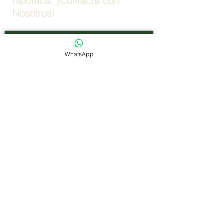
hipoteca: ¡Contacta con
Nosotros!
Nombre Completo
*
WhatsApp
Email
*
Teléfono
*
Estado de Compra
*
Mensaje