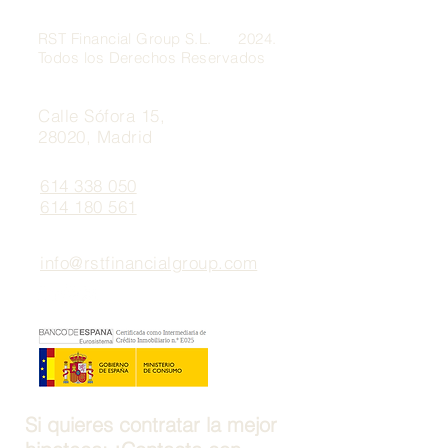
RST Financial Group S.L. 2024.
Todos los Derechos Reservados
Calle Sófora 15,
28020, Madrid
614 338 050
614 180 561
info@rstfinancialgroup.com
Si quieres contratar la mejor