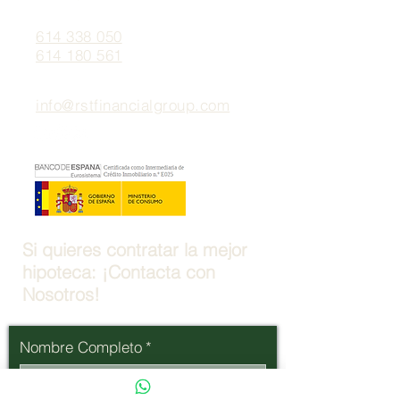
614 338 050
614 180 561
info@rstfinancialgroup.com
Si quieres contratar la mejor
hipoteca: ¡Contacta con
Nosotros!
Nombre Completo
*