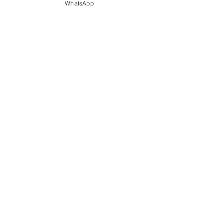
WhatsApp
Email
*
Teléfono
*
Estado de Compra
*
Mensaje
Enviar
Aviso Legal